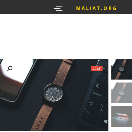
M A L I A T . O R G
فروش