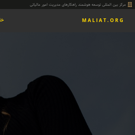
مرکز بین المللی توسعه هوشمند راهکارهای مدیریت امور مالیاتی
خا
M A L I A T . O R G