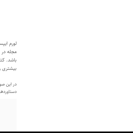
لورم ایپس
مجله در س
باشد. کت
بیشتری ر
در این صو
دستاوردها